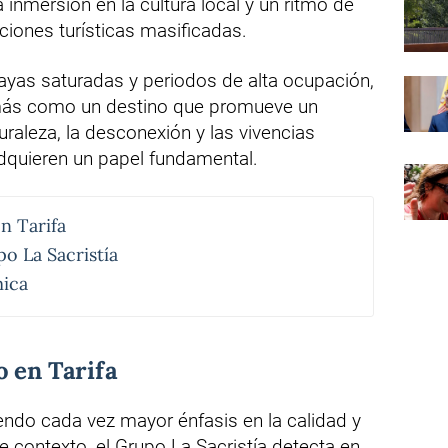
a inmersión en la cultura local y un ritmo de
pciones turísticas masificadas.
layas saturadas y periodos de alta ocupación,
 más como un destino que promueve un
raleza, la desconexión y las vivencias
adquieren un papel fundamental.
n Tarifa
o La Sacristía
mica
o en Tarifa
endo cada vez mayor énfasis en la calidad y
e contexto, el Grupo La Sacristía detecta en