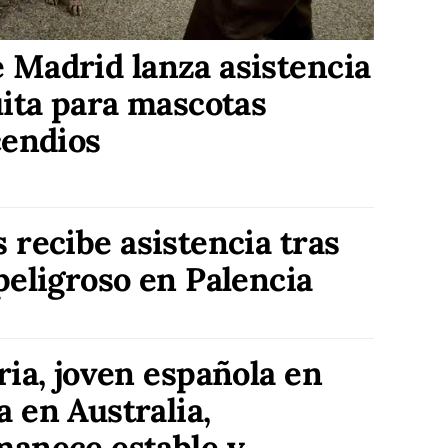
 Madrid lanza asistencia
uita para mascotas
cendios
 recibe asistencia tras
peligroso en Palencia
ria, joven española en
 en Australia,
anece estable y