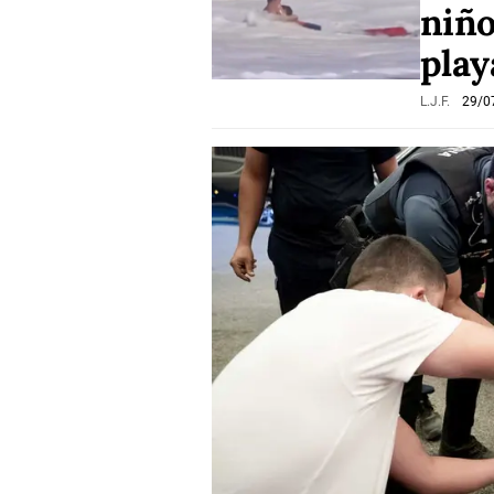
niño
play
L.J.F.
29/0