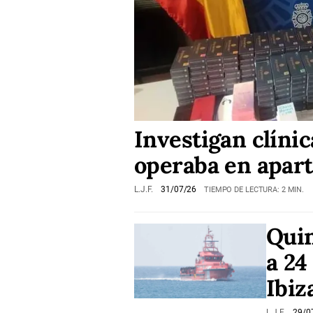
Investigan clínic
operaba en apart
L.J.F.
31/07/26
TIEMPO DE LECTURA: 2 MIN.
Quin
a 24
Ibiz
L.J.F.
29/0