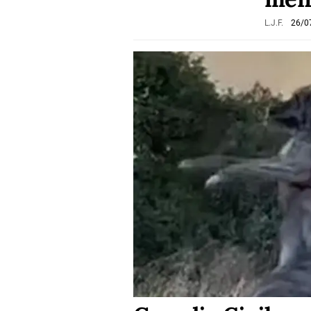
L.J.F.
26/0