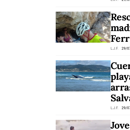
Resc
madr
Ferr
L.J.F.
29/0
Cuer
play
arra
Sal
L.J.F.
29/0
Jove