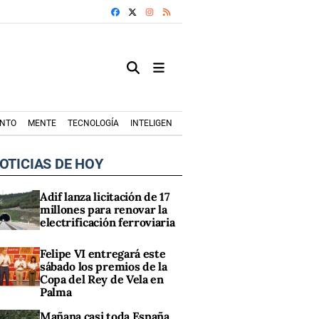
FACEBOOK
X
INSTAGRAM
RSS
ENTO
MENTE
TECNOLOGÍA
INTELIGENCIA ARTIFICIAL
MODA+TRENDS
OTICIAS DE HOY
Adif lanza licitación de 17
millones para renovar la
electrificación ferroviaria
Felipe VI entregará este
sábado los premios de la
Copa del Rey de Vela en
Palma
Mañana casi toda España