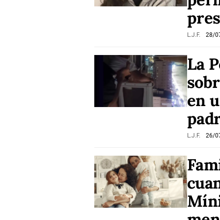
pres
L.J.F.
28/0
La P
sobr
en u
pad
L.J.F.
26/0
Fami
cuan
Míni
men