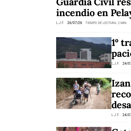
Guardia Civil re
incendio en Pela
L.J.F.
26/07/26
TIEMPO DE LECTURA: 2 MIN.
1º t
paci
L.J.F.
24/0
Izan
reco
desa
L.J.F.
24/0