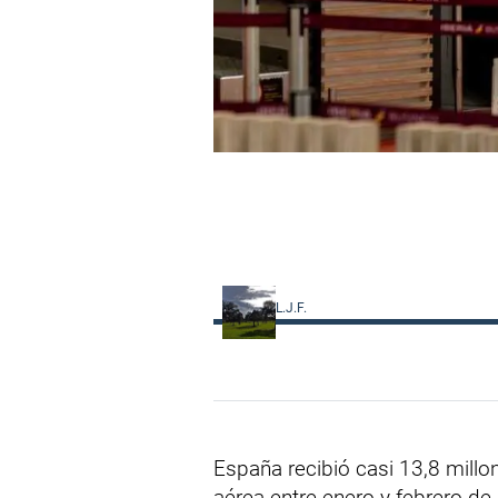
L.J.F.
España recibió casi 13,8 millo
aérea entre enero y febrero de