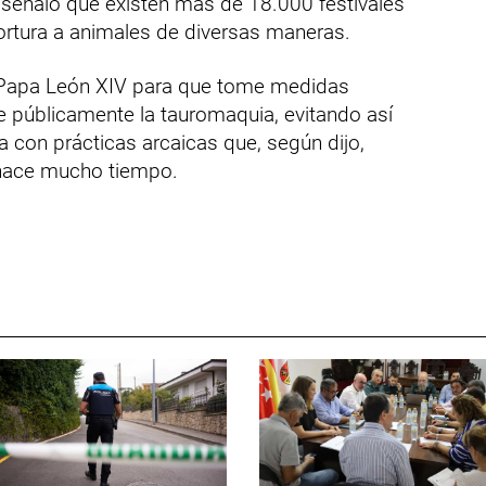
 señaló que existen más de 18.000 festivales
ortura a animales de diversas maneras.
l Papa León XIV para que tome medidas
e públicamente la tauromaquia, evitando así
da con prácticas arcaicas que, según dijo,
hace mucho tiempo.