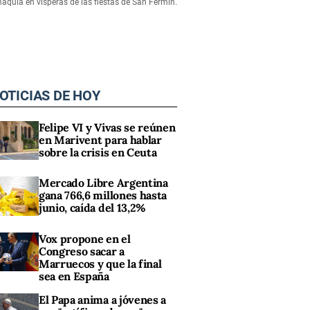
aquia en vísperas de las fiestas de San Fermín.
OTICIAS DE HOY
Felipe VI y Vivas se reúnen
en Marivent para hablar
sobre la crisis en Ceuta
Mercado Libre Argentina
gana 766,6 millones hasta
junio, caída del 13,2%
Vox propone en el
Congreso sacar a
Marruecos y que la final
sea en España
El Papa anima a jóvenes a