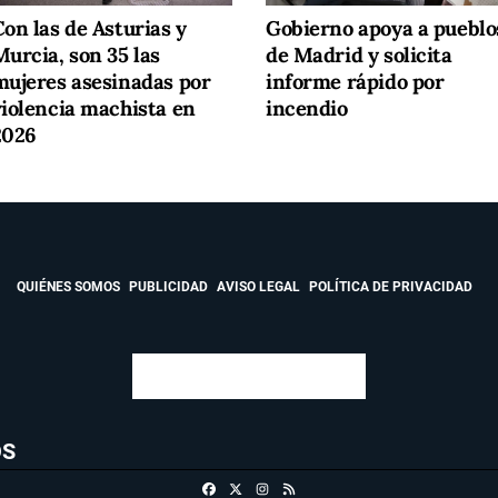
on las de Asturias y
Gobierno apoya a pueblo
urcia, son 35 las
de Madrid y solicita
mujeres asesinadas por
informe rápido por
violencia machista en
incendio
2026
QUIÉNES SOMOS
PUBLICIDAD
AVISO LEGAL
POLÍTICA DE PRIVACIDAD
OS
Facebook
X
Instagram
RSS