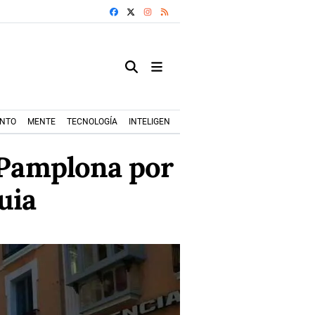
FACEBOOK
X
INSTAGRAM
RSS
ENTO
MENTE
TECNOLOGÍA
INTELIGENCIA ARTIFICIAL
MODA+TRENDS
 Pamplona por
uia