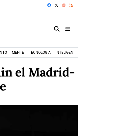
FACEBOOK
X
INSTAGRAM
RSS
ENTO
MENTE
TECNOLOGÍA
INTELIGENCIA ARTIFICIAL
MODA+TRENDS
min el Madrid-
re