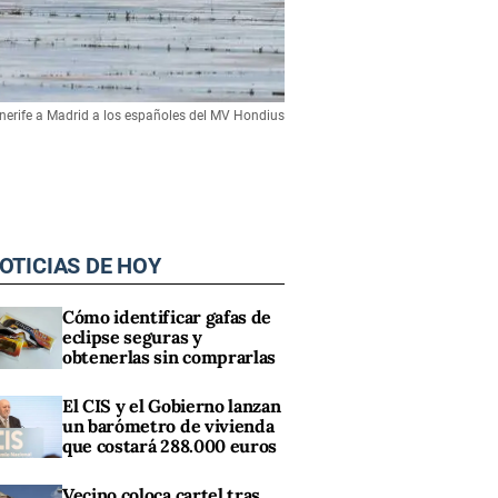
Tenerife a Madrid a los españoles del MV Hondius
OTICIAS DE HOY
Cómo identificar gafas de
eclipse seguras y
obtenerlas sin comprarlas
El CIS y el Gobierno lanzan
un barómetro de vivienda
que costará 288.000 euros
Vecino coloca cartel tras