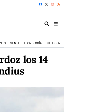
FACEBOOK
X
INSTAGRAM
RSS
ENTO
MENTE
TECNOLOGÍA
INTELIGENCIA ARTIFICIAL
MODA+TRENDS
rdoz los 14
ndius