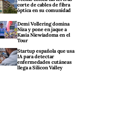
corte de cables de fibra
óptica en su comunidad
Demi Vollering domina
Niza y pone en jaque a
Kasia Niewiadoma en el
Tour
Startup española que usa
IA para detectar
enfermedades cutáneas
llega a Silicon Valley