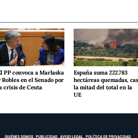
El PP convoca a Marlaska
España suma 222.783
y Robles en el Senado por
hectáreas quemadas, cas
a crisis de Ceuta
la mitad del total en la
UE
QUIÉNES SOMOS
PUBLICIDAD
AVISO LEGAL
POLÍTICA DE PRIVACIDAD