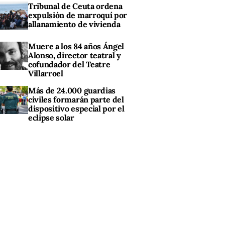
Tribunal de Ceuta ordena
expulsión de marroquí por
allanamiento de vivienda
Muere a los 84 años Ángel
Alonso, director teatral y
cofundador del Teatre
Villarroel
Más de 24.000 guardias
civiles formarán parte del
dispositivo especial por el
eclipse solar