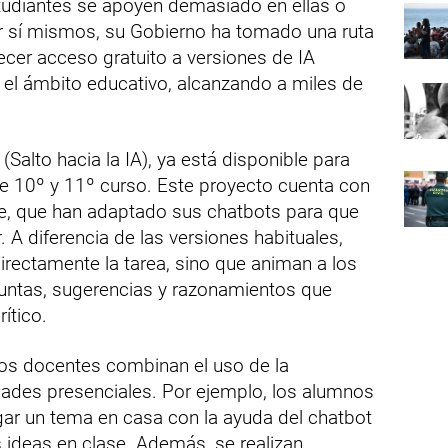
tudiantes se apoyen demasiado en ellas o
or sí mismos, su Gobierno ha tomado una ruta
ecer acceso gratuito a versiones de IA
el ámbito educativo, alcanzando a miles de
(Salto hacia la IA), ya está disponible para
e 10º y 11º curso. Este proyecto cuenta con
e, que han adaptado sus chatbots para que
 A diferencia de las versiones habituales,
rectamente la tarea, sino que animan a los
untas, sugerencias y razonamientos que
rítico.
los docentes combinan el uso de la
ividades presenciales. Por ejemplo, los alumnos
tigar un tema en casa con la ayuda del chatbot
s ideas en clase. Además, se realizan