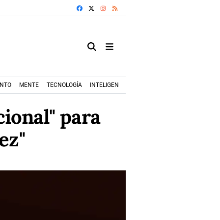
FACEBOOK
X
INSTAGRAM
RSS
ENTO
MENTE
TECNOLOGÍA
INTELIGENCIA ARTIFICIAL
MODA+TRENDS
ional" para
ez"