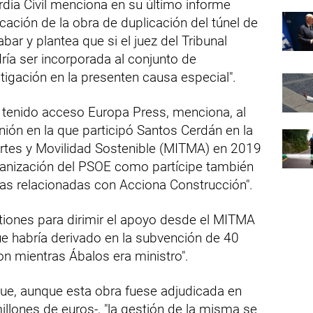
rdia Civil menciona en su último informe
icación de la obra de duplicación del túnel de
bar y plantea que si el juez del Tribunal
ría ser incorporada al conjunto de
tigación en la presenten causa especial".
a tenido acceso Europa Press, menciona, al
nión en la que participó Santos Cerdán en la
ortes y Movilidad Sostenible (MITMA) en 2019
rganización del PSOE como partícipe también
das relacionadas con Acciona Construcción".
tiones para dirimir el apoyo desde el MITMA
que habría derivado en la subvención de 40
on mientras Ábalos era ministro".
que, aunque esta obra fuese adjudicada en
llones de euros-, "la gestión de la misma se