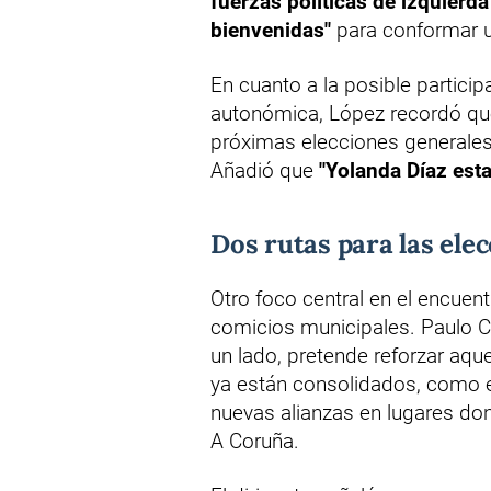
fuerzas políticas de izquierd
bienvenidas"
para conformar un
En cuanto a la posible partici
autonómica, López recordó que 
próximas elecciones generale
Añadió que
"Yolanda Díaz esta
Dos rutas para las ele
Otro foco central en el encuentr
comicios municipales. Paulo Ca
un lado, pretende reforzar aqu
ya están consolidados, como el
nuevas alianzas en lugares d
A Coruña.