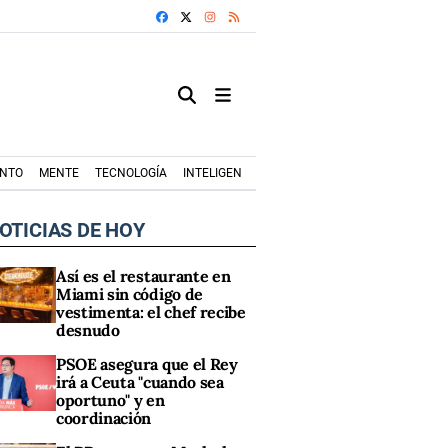
FACEBOOK
X
INSTAGRAM
RSS
ENTO
MENTE
TECNOLOGÍA
INTELIGENCIA ARTIFICIAL
MODA+TRENDS
OTICIAS DE HOY
Así es el restaurante en
Miami sin código de
vestimenta: el chef recibe
desnudo
PSOE asegura que el Rey
irá a Ceuta "cuando sea
oportuno" y en
coordinación