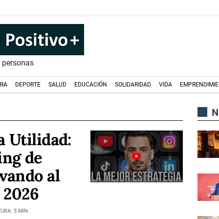
s personas
URA
DEPORTE
SALUD
EDUCACIÓN
SOLIDARIDAD
VIDA
EMPRENDIMI
N
a Utilidad:
ing de
lvando al
 2026
URA: 5 MIN.