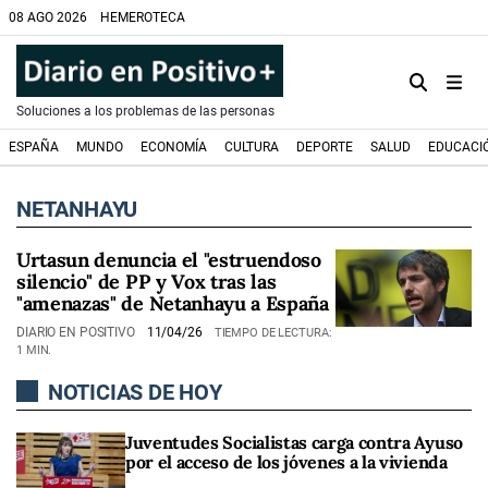
08 AGO 2026
HEMEROTECA
Soluciones a los problemas de las personas
ESPAÑA
MUNDO
ECONOMÍA
CULTURA
DEPORTE
SALUD
EDUCACI
NETANHAYU
Urtasun denuncia el "estruendoso
silencio" de PP y Vox tras las
"amenazas" de Netanhayu a España
DIARIO EN POSITIVO
11/04/26
TIEMPO DE LECTURA:
1 MIN.
NOTICIAS DE HOY
Juventudes Socialistas carga contra Ayuso
por el acceso de los jóvenes a la vivienda