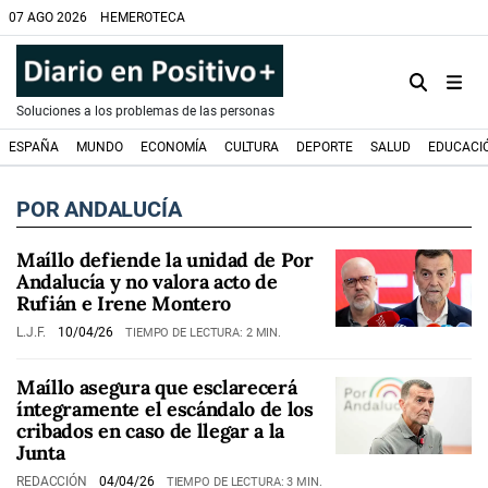
07 AGO 2026
HEMEROTECA
Soluciones a los problemas de las personas
ESPAÑA
MUNDO
ECONOMÍA
CULTURA
DEPORTE
SALUD
EDUCACI
POR ANDALUCÍA
Maíllo defiende la unidad de Por
Andalucía y no valora acto de
Rufián e Irene Montero
L.J.F.
10/04/26
TIEMPO DE LECTURA: 2 MIN.
Maíllo asegura que esclarecerá
íntegramente el escándalo de los
cribados en caso de llegar a la
Junta
REDACCIÓN
04/04/26
TIEMPO DE LECTURA: 3 MIN.