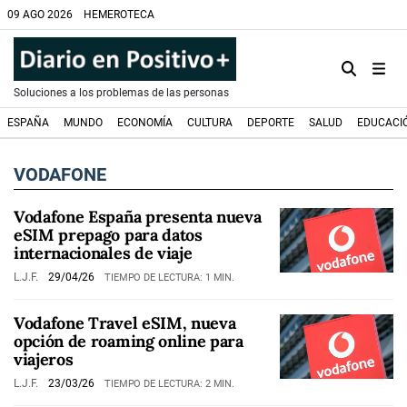
09 AGO 2026
HEMEROTECA
Soluciones a los problemas de las personas
ESPAÑA
MUNDO
ECONOMÍA
CULTURA
DEPORTE
SALUD
EDUCACI
VODAFONE
Vodafone España presenta nueva
eSIM prepago para datos
internacionales de viaje
L.J.F.
29/04/26
TIEMPO DE LECTURA: 1 MIN.
Vodafone Travel eSIM, nueva
opción de roaming online para
viajeros
L.J.F.
23/03/26
TIEMPO DE LECTURA: 2 MIN.