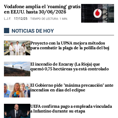
Vodafone amplía el 'roaming' gratis
en EE.UU. hasta 30/06/2026
L.J.F.
17/12/25
TIEMPO DE LECTURA: 1 MIN.
NOTICIAS DE HOY
Proyecto con la UPNA mejora métodos
para combatir la plaga de la polilla del boj
El incendio de Ezcaray (La Rioja) que
quemó 0,75 hectáreas ya está controlado
El Gobierno pide "máxima precaución" ante
incendios en días del eclipse
UEFA confirma pago a empleada vinculada
a Infantino durante su etapa