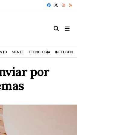
FACEBOOK
X
INSTAGRAM
RSS
ENTO
MENTE
TECNOLOGÍA
INTELIGENCIA ARTIFICIAL
MODA+TRENDS
nviar por
emas