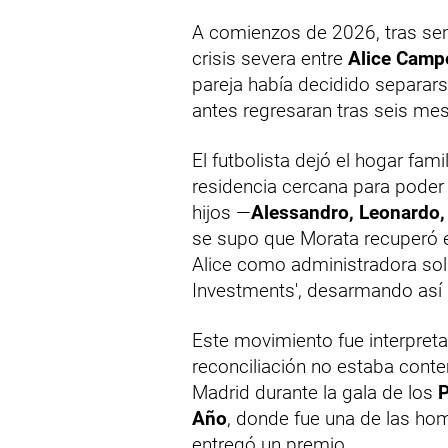
A comienzos de 2026, tras se
crisis severa entre
Alice Campe
pareja había decidido separar
antes regresaran tras seis me
El futbolista dejó el hogar fam
residencia cercana para poder
hijos —
Alessandro, Leonardo,
se supo que Morata recuperó el
Alice como administradora so
Investments', desarmando así 
Este movimiento fue interpret
reconciliación no estaba cont
Madrid durante la gala de los
P
Año
, donde fue una de las ho
entregó un premio.