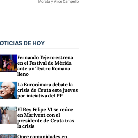
Morata y Alice Campello
OTICIAS DE HOY
Fernando Tejero estrena
en el Festival de Mérida
ante un Teatro Romano
lleno
La Eurocámara debate la
crisis de Ceuta este jueves
por iniciativa del PP
El Rey Felipe VI se reúne
en Marivent con el
presidente de Ceuta tras
la crisis
Once comunidades en