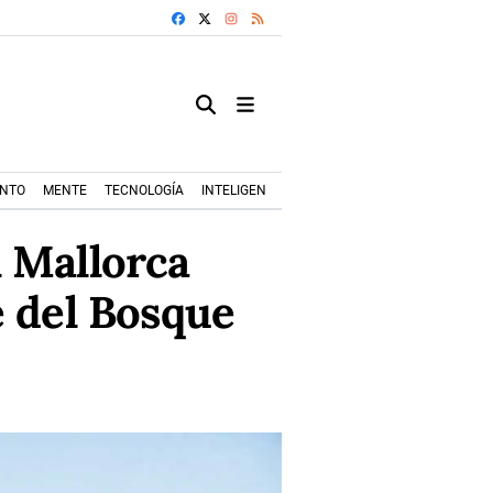
FACEBOOK
X
INSTAGRAM
RSS
ENTO
MENTE
TECNOLOGÍA
INTELIGENCIA ARTIFICIAL
MODA+TRENDS
l Mallorca
e del Bosque