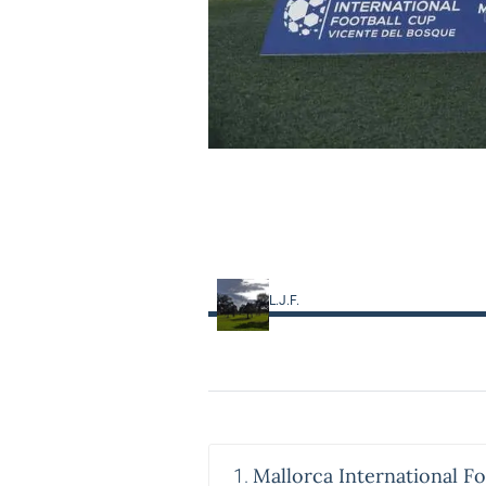
L.J.F.
Mallorca International F