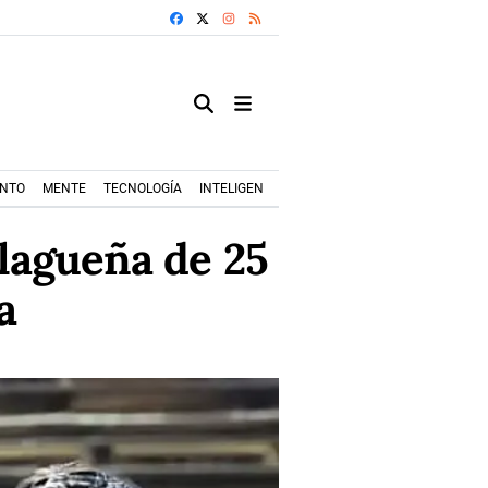
FACEBOOK
X
INSTAGRAM
RSS
ENTO
MENTE
TECNOLOGÍA
INTELIGENCIA ARTIFICIAL
MODA+TRENDS
alagueña de 25
a