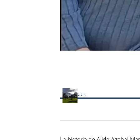
L.J.F.
La historia de Alida Azabal Ma