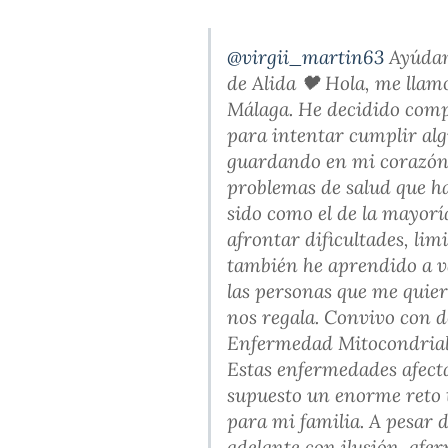
@virgii_martin63
Ayúdam
de Alida 🖤 Hola, me llam
Málaga. He decidido comp
para intentar cumplir alg
guardando en mi corazón
problemas de salud que h
sido como el de la mayorí
afrontar dificultades, li
también he aprendido a va
las personas que me quier
nos regala. Convivo con 
Enfermedad Mitocondrial 
Estas enfermedades afect
supuesto un enorme reto 
para mi familia. A pesar 
adelante con ilusión, af