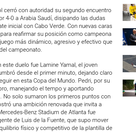
ol cerró con autoridad su segundo encuentro
or 4-0 a Arabia Saudí, disipando las dudas
ate inicial con Cabo Verde. Con nuevas caras
do para reafirmar su posición como campeona
n juego más dinámico, agresivo y efectivo que
o del campeonato.
n este duelo fue Lamine Yamal, el joven
lumbró desde el primer minuto, dejando claro
seguir en esta Copa del Mundo. Pedri, por su
ebro, manejando el tempo y aportando
ón. No solo sumaron los primeros puntos con
ostró una ambición renovada que invita a
 Mercedes-Benz Stadium de Atlanta fue
igente de Luis de la Fuente, que supo mover
uilibrio físico y competitivo de la plantilla de