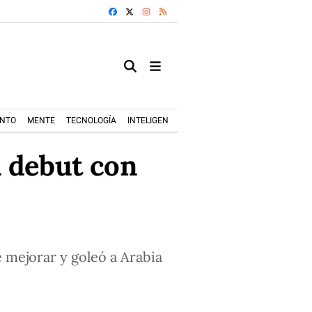
FACEBOOK
X
INSTAGRAM
RSS
ENTO
MENTE
TECNOLOGÍA
INTELIGENCIA ARTIFICIAL
MODA+TRENDS
u debut con
 mejorar y goleó a Arabia