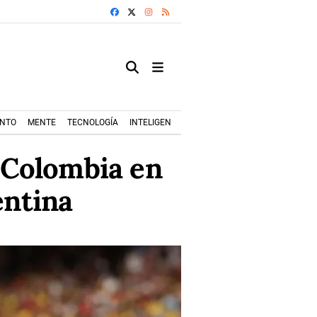
FACEBOOK
X
INSTAGRAM
RSS
ENTO
MENTE
TECNOLOGÍA
INTELIGENCIA ARTIFICIAL
MODA+TRENDS
a Colombia en
entina