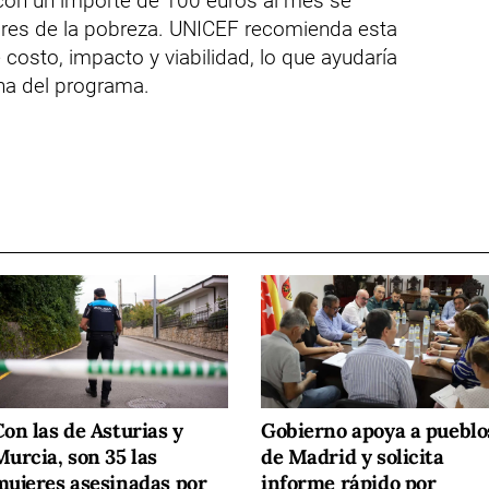
 con un importe de 100 euros al mes se
ores de la pobreza. UNICEF recomienda esta
e costo, impacto y viabilidad, lo que ayudaría
cha del programa.
on las de Asturias y
Gobierno apoya a pueblo
urcia, son 35 las
de Madrid y solicita
mujeres asesinadas por
informe rápido por