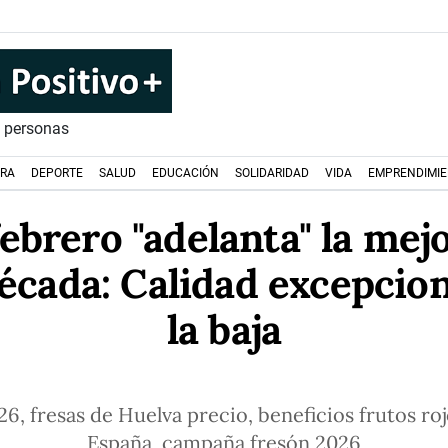
s personas
URA
DEPORTE
SALUD
EDUCACIÓN
SOLIDARIDAD
VIDA
EMPRENDIMI
febrero "adelanta" la me
década: Calidad excepcion
la baja
, fresas de Huelva precio, beneficios frutos roj
España, campaña fresón 2026