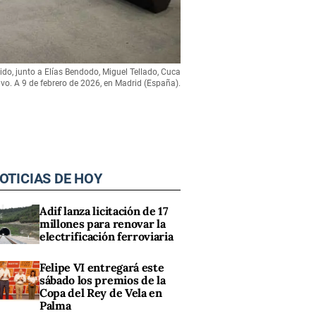
tido, junto a Elías Bendodo, Miguel Tellado, Cuca
o. A 9 de febrero de 2026, en Madrid (España).
OTICIAS DE HOY
Adif lanza licitación de 17
millones para renovar la
electrificación ferroviaria
Felipe VI entregará este
sábado los premios de la
Copa del Rey de Vela en
Palma