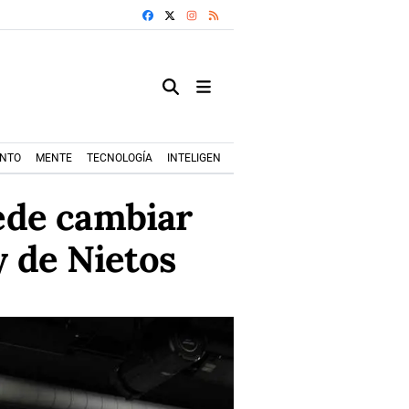
FACEBOOK
X
INSTAGRAM
RSS
ENTO
MENTE
TECNOLOGÍA
INTELIGENCIA ARTIFICIAL
MODA+TRENDS
uede cambiar
y de Nietos