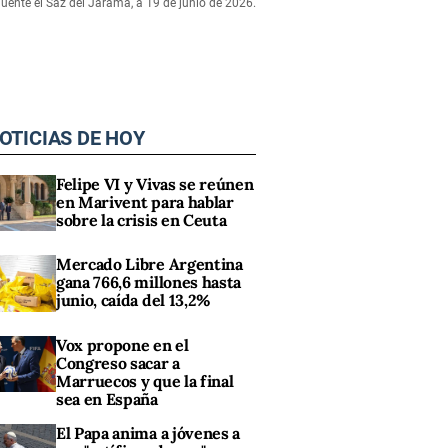
ente el Saz del Jarama, a 19 de junio de 2026.
OTICIAS DE HOY
Felipe VI y Vivas se reúnen
en Marivent para hablar
sobre la crisis en Ceuta
Mercado Libre Argentina
gana 766,6 millones hasta
junio, caída del 13,2%
Vox propone en el
Congreso sacar a
Marruecos y que la final
sea en España
El Papa anima a jóvenes a