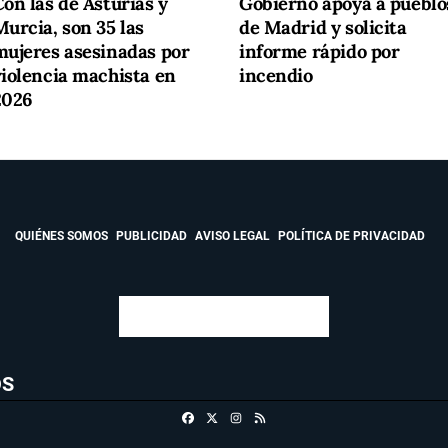
on las de Asturias y
Gobierno apoya a pueblo
urcia, son 35 las
de Madrid y solicita
mujeres asesinadas por
informe rápido por
violencia machista en
incendio
2026
QUIÉNES SOMOS
PUBLICIDAD
AVISO LEGAL
POLÍTICA DE PRIVACIDAD
OS
Facebook
X
Instagram
RSS