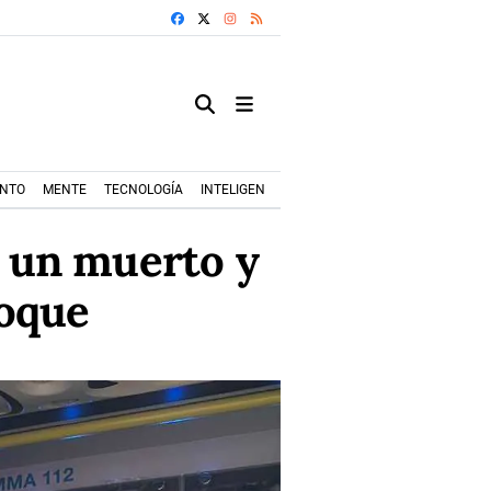
FACEBOOK
X
INSTAGRAM
RSS
ENTO
MENTE
TECNOLOGÍA
INTELIGENCIA ARTIFICIAL
MODA+TRENDS
: un muerto y
hoque