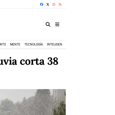
FACEBOOK
X
INSTAGRAM
RSS
ENTO
MENTE
TECNOLOGÍA
INTELIGENCIA ARTIFICIAL
MODA+TRENDS
luvia corta 38