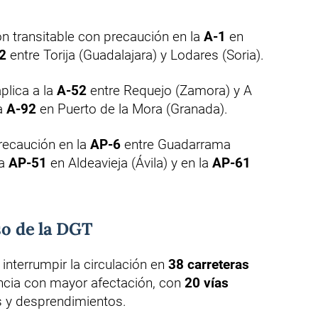
ión transitable con precaución en la
A-1
en
2
entre Torija (Guadalajara) y Lodares (Soria).
lica a la
A-52
entre Requejo (Zamora) y A
la
A-92
en Puerto de la Mora (Granada).
recaución en la
AP-6
entre Guadarrama
la
AP-51
en Aldeavieja (Ávila) y en la
AP-61
so de la DGT
a interrumpir la circulación en
38 carreteras
incia con mayor afectación, con
20 vías
s y desprendimientos.