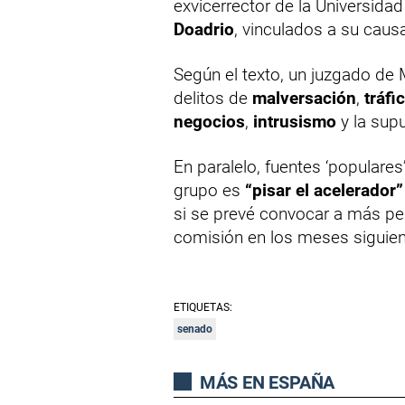
exvicerrector de la Universi
Doadrio
, vinculados a su causa
Según el texto, un juzgado de
delitos de
malversación
,
tráfi
negocios
,
intrusismo
y la sup
En paralelo, fuentes ‘populares
grupo es
“pisar el acelerador”
si se prevé convocar a más per
comisión en los meses siguien
ETIQUETAS:
senado
MÁS EN ESPAÑA