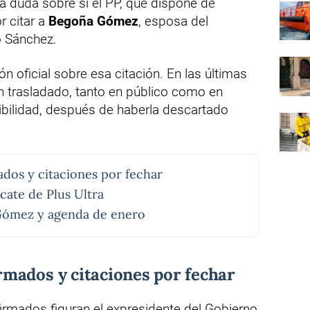
a duda sobre si el PP, que dispone de
r citar a
Begoña Gómez
, esposa del
o Sánchez.
n oficial sobre esa citación. En las últimas
n trasladado, tanto en público como en
ibilidad, después de haberla descartado
dos y citaciones por fechar
cate de Plus Ultra
Gómez y agenda de enero
mados y citaciones por fechar
irmados figuran el expresidente del Gobierno