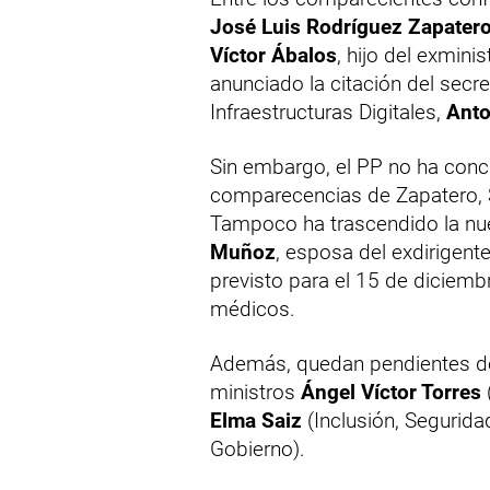
José Luis Rodríguez Zapater
Víctor Ábalos
, hijo del exmin
anunciado la citación del sec
Infraestructuras Digitales,
Anto
Sin embargo, el PP no ha conc
comparecencias de Zapatero, S
Tampoco ha trascendido la nue
Muñoz
, esposa del exdirigent
previsto para el 15 de diciemb
médicos.
Además, quedan pendientes de 
ministros
Ángel Víctor Torres
Elma Saiz
(Inclusión, Segurida
Gobierno).