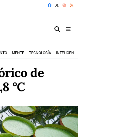
FACEBOOK
X
INSTAGRAM
RSS
ENTO
MENTE
TECNOLOGÍA
INTELIGENCIA ARTIFICIAL
MODA+TRENDS
órico de
,8 °C