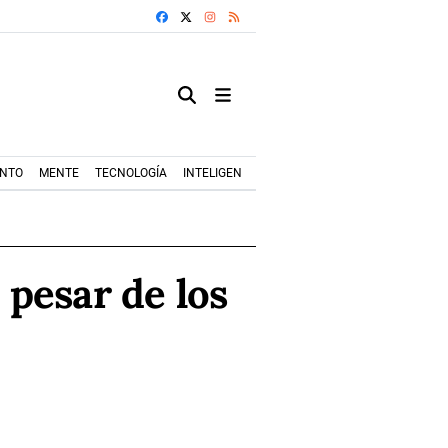
FACEBOOK
X
INSTAGRAM
RSS
ENTO
MENTE
TECNOLOGÍA
INTELIGENCIA ARTIFICIAL
MODA+TRENDS
 pesar de los