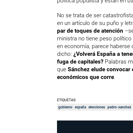
política populista y están en b
No se trata de ser catastrofista
en un artículo de su puño y let
par de toques de atención
–se
ministra no tiene peso político
en economía, parece haberse 
dicho:
¿Volverá España a tene
fuga de capitales?
Palabras may
que
Sánchez elude convocar e
económicos que corre
.
ETIQUETAS:
gobierno
españa
elecciones
pedro-sanchez