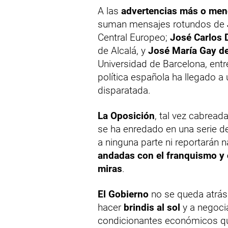
A las
advertencias más o menos
suman mensajes rotundos de
Central Europeo;
José Carlos 
de Alcalá, y
José María Gay d
Universidad de Barcelona, ent
política española ha llegado 
disparatada.
La Oposición
, tal vez cabread
se ha enredado en una serie de
a ninguna parte ni reportarán n
andadas con el franquismo y c
miras
.
El Gobierno
no se queda atrás.
hacer
brindis al sol
y a negocia
condicionantes económicos qu