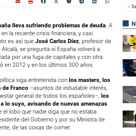
N
aña lleva sufriendo problemas de deuda
. A
 la reciente crisis financiera, y casi
nto es así que
José Carlos Díez
, profesor de
Alcalá, se pregunta si España volverá a
zada por una fuga de capitales y con otra
ó en 2012 y en los últimos 300 años.
lítica siga entretenida con
los masters, los
n de Franco
–asuntos de indudable interés,
ienestar general de todos los españoles–,
los
 a lo suyo, avisando de nuevas amenazas
ve el lobo que nadie diga que no estaba
sidente del Gobierno y por su Ministra de
te, de las cosas de comer.