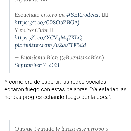
Escúchalo entero en
#SERPodcast
👉🏻
https://t.co/008OoZBGAj
Y en YouTube 👉🏻
https://t.co/XCVgMq7KLQ
pic.twitter.com/u2aaJTFBdd
— Buenismo Bien (@BuenismoBien)
September 7, 2021
Y como era de esperar, las redes sociales
echaron fuego con estas palabras; "Ya estarían las
hordas progres echando fuego por la boca".
Quique Peinado le lanza este piropo a