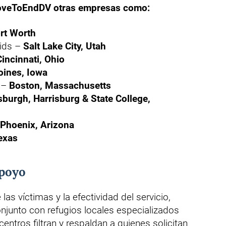
oveToEndDV otras empresas como:
rt Worth
ids –
Salt Lake City, Utah
Cincinnati, Ohio
ines, Iowa
 –
Boston, Massachusetts
tsburgh, Harrisburg & State College,
Phoenix, Arizona
Texas
apoyo
las víctimas y la efectividad del servicio,
njunto con refugios locales especializados
entros filtran y respaldan a quienes solicitan