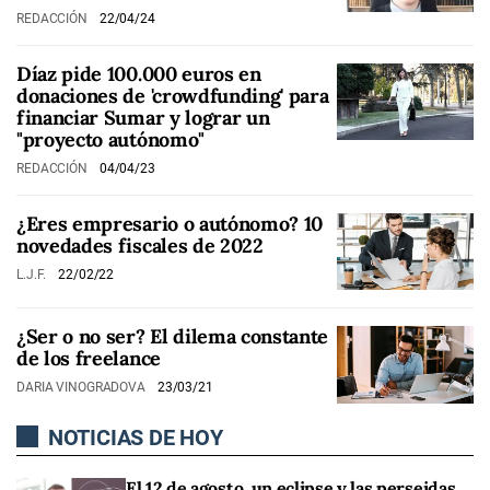
REDACCIÓN
22/04/24
Díaz pide 100.000 euros en
donaciones de 'crowdfunding' para
financiar Sumar y lograr un
"proyecto autónomo"
REDACCIÓN
04/04/23
¿Eres empresario o autónomo? 10
novedades fiscales de 2022
L.J.F.
22/02/22
¿Ser o no ser? El dilema constante
de los freelance
DARIA VINOGRADOVA
23/03/21
NOTICIAS DE HOY
El 12 de agosto, un eclipse y las perseidas