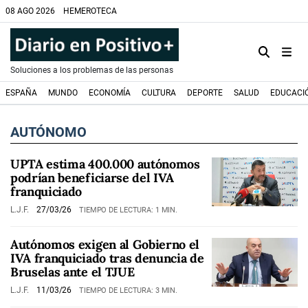
08 AGO 2026
HEMEROTECA
Soluciones a los problemas de las personas
ESPAÑA
MUNDO
ECONOMÍA
CULTURA
DEPORTE
SALUD
EDUCACI
AUTÓNOMO
UPTA estima 400.000 autónomos
podrían beneficiarse del IVA
franquiciado
L.J.F.
27/03/26
TIEMPO DE LECTURA: 1 MIN.
Autónomos exigen al Gobierno el
IVA franquiciado tras denuncia de
Bruselas ante el TJUE
L.J.F.
11/03/26
TIEMPO DE LECTURA: 3 MIN.