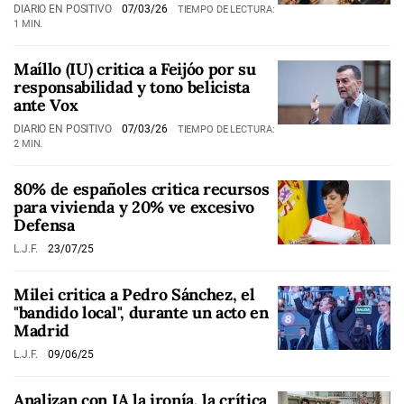
DIARIO EN POSITIVO
07/03/26
TIEMPO DE LECTURA:
1 MIN.
Maíllo (IU) critica a Feijóo por su
responsabilidad y tono belicista
ante Vox
DIARIO EN POSITIVO
07/03/26
TIEMPO DE LECTURA:
2 MIN.
80% de españoles critica recursos
para vivienda y 20% ve excesivo
Defensa
L.J.F.
23/07/25
Milei critica a Pedro Sánchez, el
"bandido local", durante un acto en
Madrid
L.J.F.
09/06/25
Analizan con IA la ironía, la crítica