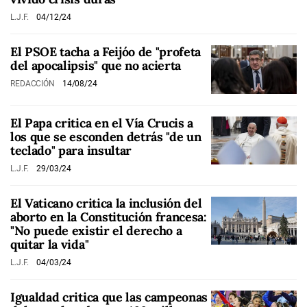
L.J.F.
04/12/24
El PSOE tacha a Feijóo de "profeta
del apocalipsis" que no acierta
REDACCIÓN
14/08/24
El Papa critica en el Vía Crucis a
los que se esconden detrás "de un
teclado" para insultar
L.J.F.
29/03/24
El Vaticano critica la inclusión del
aborto en la Constitución francesa:
"No puede existir el derecho a
quitar la vida"
L.J.F.
04/03/24
Igualdad critica que las campeonas