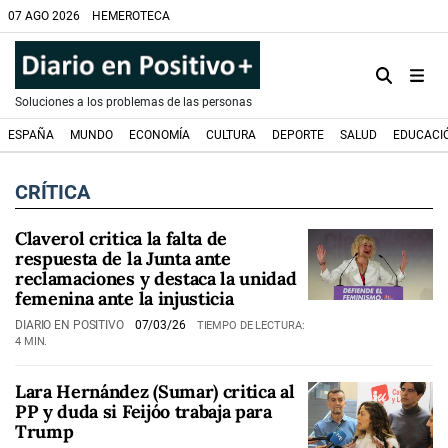
07 AGO 2026
HEMEROTECA
Soluciones a los problemas de las personas
ESPAÑA
MUNDO
ECONOMÍA
CULTURA
DEPORTE
SALUD
EDUCACI
CRÍTICA
Claverol critica la falta de
respuesta de la Junta ante
reclamaciones y destaca la unidad
femenina ante la injusticia
DIARIO EN POSITIVO
07/03/26
TIEMPO DE LECTURA:
4 MIN.
Lara Hernández (Sumar) critica al
PP y duda si Feijóo trabaja para
Trump