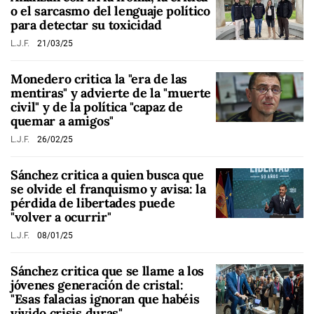
o el sarcasmo del lenguaje político
para detectar su toxicidad
L.J.F.
21/03/25
Monedero critica la "era de las
mentiras" y advierte de la "muerte
civil" y de la política "capaz de
quemar a amigos"
L.J.F.
26/02/25
Sánchez critica a quien busca que
se olvide el franquismo y avisa: la
pérdida de libertades puede
"volver a ocurrir"
L.J.F.
08/01/25
Sánchez critica que se llame a los
jóvenes generación de cristal:
"Esas falacias ignoran que habéis
vivido crisis duras"