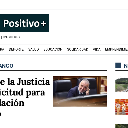
s personas
URA
DEPORTE
SALUD
EDUCACIÓN
SOLIDARIDAD
VIDA
EMPRENDIMI
RANCO
N
 la Justicia
icitud para
dación
o