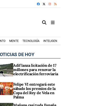
FACEBOOK
X
INSTAGRAM
RSS
ENTO
MENTE
TECNOLOGÍA
INTELIGENCIA ARTIFICIAL
MODA+TRENDS
OTICIAS DE HOY
Adif lanza licitación de 17
millones para renovar la
electrificación ferroviaria
Felipe VI entregará este
sábado los premios de la
Copa del Rey de Vela en
Palma
Mañana casi toda España