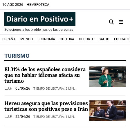
10 AGO 2026
HEMEROTECA
Soluciones a los problemas de las personas
ESPAÑA
MUNDO
ECONOMÍA
CULTURA
DEPORTE
SALUD
EDUCACI
TURISMO
El 31% de los españoles considera
que no hablar idiomas afecta su
turismo
L.J.F.
05/05/26
TIEMPO DE LECTURA: 2 MIN.
Hereu asegura que las previsiones
turísticas son positivas pese a Irán
L.J.F.
22/04/26
TIEMPO DE LECTURA: 1 MIN.