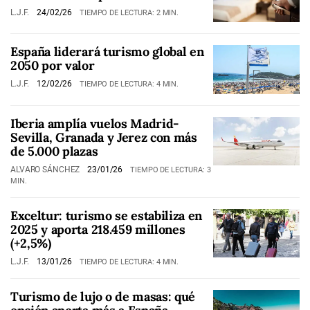
L.J.F.
24/02/26
TIEMPO DE LECTURA: 2 MIN.
España liderará turismo global en
2050 por valor
L.J.F.
12/02/26
TIEMPO DE LECTURA: 4 MIN.
Iberia amplía vuelos Madrid-
Sevilla, Granada y Jerez con más
de 5.000 plazas
ALVARO SÁNCHEZ
23/01/26
TIEMPO DE LECTURA: 3
MIN.
Exceltur: turismo se estabiliza en
2025 y aporta 218.459 millones
(+2,5%)
L.J.F.
13/01/26
TIEMPO DE LECTURA: 4 MIN.
Turismo de lujo o de masas: qué