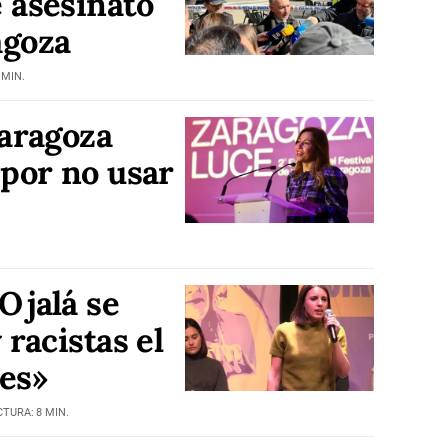
 asesinato
agoza
 MIN.
Zaragoza
 por no usar
Ojalá se
 racistas el
es»
CTURA: 8 MIN.