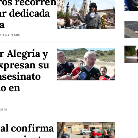
os recorren
ar dedicada
a
CTURA: 3 MIN.
r Alegría y
xpresan su
asesinato
do en
 MIN.
nal confirma