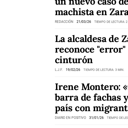
un nuevo caso de
machista en Zar
REDACCIÓN
21/03/26
TIEMPO DE LECTURA: 2
La alcaldesa de 
reconoce "error"
cinturón
L.J.F.
19/02/26
TIEMPO DE LECTURA: 3 MIN.
Irene Montero: «
barra de fachas y
país con migrant
DIARIO EN POSITIVO
31/01/26
TIEMPO DE LE