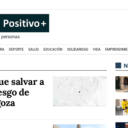
s personas
URA
DEPORTE
SALUD
EDUCACIÓN
SOLIDARIDAD
VIDA
EMPRENDIMI
N
ue salvar a
esgo de
goza