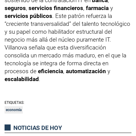
sostenido de la contratación IT en
banca
,
seguros
,
servicios financieros
,
farmacia
y
servicios públicos
. Este patrón refuerza la
“creciente transversalidad” del talento tecnológico
y su papel como habilitador estructural del
negocio más allá del núcleo puramente IT.
Villanova señala que esta diversificación
consolida un mercado más maduro, en el que la
tecnología se integra de forma directa en
procesos de
eficiencia
,
automatización
y
escalabilidad
.
ETIQUETAS:
economía
NOTICIAS DE HOY