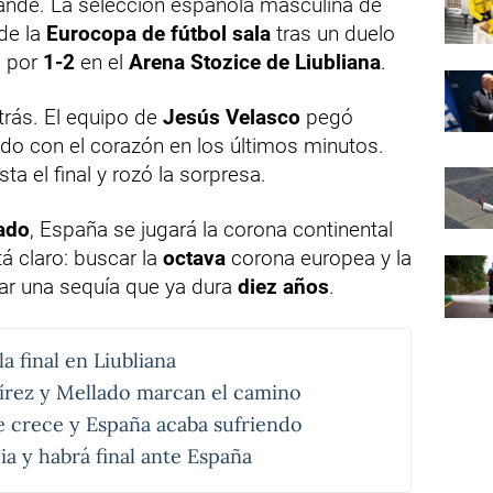
rande. La selección española masculina de
 de la
Eurocopa de fútbol sala
tras un duelo
o por
1-2
en el
Arena Stozice de Liubliana
.
trás. El equipo de
Jesús Velasco
pegó
do con el corazón en los últimos minutos.
ta el final y rozó la sorpresa.
ado
, España se jugará la corona continental
tá claro: buscar la
octava
corona europea y la
tar una sequía que ya dura
diez años
.
la final en Liubliana
írez y Mellado marcan el camino
e crece y España acaba sufriendo
a y habrá final ante España