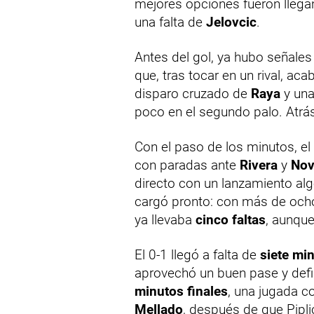
mejores opciones fueron llegan
una falta de
Jelovcic
.
Antes del gol, ya hubo señales
que, tras tocar en un rival, ac
disparo cruzado de
Raya
y una
poco en el segundo palo. Atrá
Con el paso de los minutos, el 
con paradas ante
Rivera
y
Nov
directo con un lanzamiento alg
cargó pronto: con más de ocho
ya llevaba
cinco faltas
, aunque
El 0-1 llegó a falta de
siete mi
aprovechó un buen pase y defin
minutos finales
, una jugada c
Mellado
, después de que Pipl