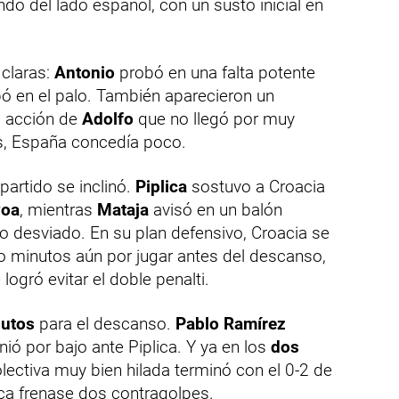
do del lado español, con un susto inicial en
 claras:
Antonio
probó en una falta potente
abó en el palo. También aparecieron un
 acción de
Adolfo
que no llegó por muy
s, España concedía poco.
partido se inclinó.
Piplica
sostuvo a Croacia
oa
, mientras
Mataja
avisó en un balón
o desviado. En su plan defensivo, Croacia se
 minutos aún por jugar antes del descanso,
 logró evitar el doble penalti.
nutos
para el descanso.
Pablo Ramírez
ió por bajo ante Piplica. Y ya en los
dos
olectiva muy bien hilada terminó con el 0-2 de
ica frenase dos contragolpes.