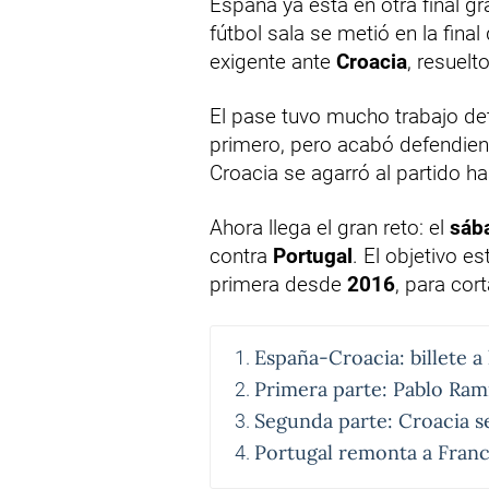
España ya está en otra final g
fútbol sala se metió en la final
exigente ante
Croacia
, resuelt
El pase tuvo mucho trabajo de
primero, pero acabó defendien
Croacia se agarró al partido has
Ahora llega el gran reto: el
sáb
contra
Portugal
. El objetivo es
primera desde
2016
, para cor
España-Croacia: billete a 
Primera parte: Pablo Ram
Segunda parte: Croacia s
Portugal remonta a Franci