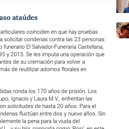
caso ataúdes
particulares coinciden en que hay pruebas
a solicitar condenas contra las 23 personas
 funerario El Salvador-Funeraria Castellana,
95 y 2015. Se les imputa una operación que
antes de su cremación para volver a
más de reutilizar adornos florales en
didas ronda los 170 años de prisión. Los
rupo, Ignacio y Laura M.V., enfrentan las
n solicitudes de hasta 20 años. Para el
ndenas fluctúan entre dos y nueve años. Sin
lemente la pena para la viuda del
.L., y su hija, conocida como 'Rosi', en este