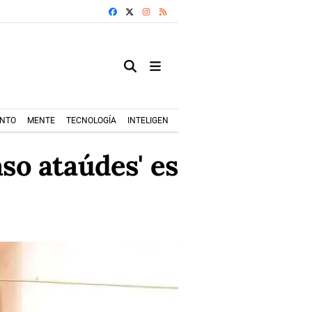
FACEBOOK
X
INSTAGRAM
RSS
ENTO
MENTE
TECNOLOGÍA
INTELIGENCIA ARTIFICIAL
MODA+TRENDS
aso ataúdes' es