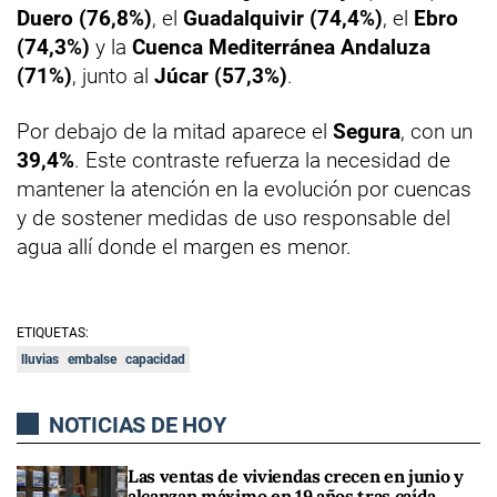
Duero (76,8%)
, el
Guadalquivir (74,4%)
, el
Ebro
(74,3%)
y la
Cuenca Mediterránea Andaluza
(71%)
, junto al
Júcar (57,3%)
.
Por debajo de la mitad aparece el
Segura
, con un
39,4%
. Este contraste refuerza la necesidad de
mantener la atención en la evolución por cuencas
y de sostener medidas de uso responsable del
agua allí donde el margen es menor.
ETIQUETAS:
lluvias
embalse
capacidad
NOTICIAS DE HOY
Las ventas de viviendas crecen en junio y
alcanzan máximo en 19 años tras caída