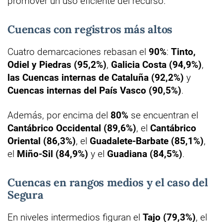
promover un uso eficiente del recurso.
Cuencas con registros más altos
Cuatro demarcaciones rebasan el
90%
:
Tinto,
Odiel y Piedras (95,2%)
,
Galicia Costa (94,9%)
,
las Cuencas internas de Cataluña (92,2%)
y
Cuencas internas del País Vasco (90,5%)
.
Además, por encima del
80%
se encuentran el
Cantábrico Occidental (89,6%)
, el
Cantábrico
Oriental (86,3%)
, el
Guadalete-Barbate (85,1%)
,
el
Miño-Sil (84,9%)
y el
Guadiana (84,5%)
.
Cuencas en rangos medios y el caso del
Segura
En niveles intermedios figuran el
Tajo (79,3%)
, el