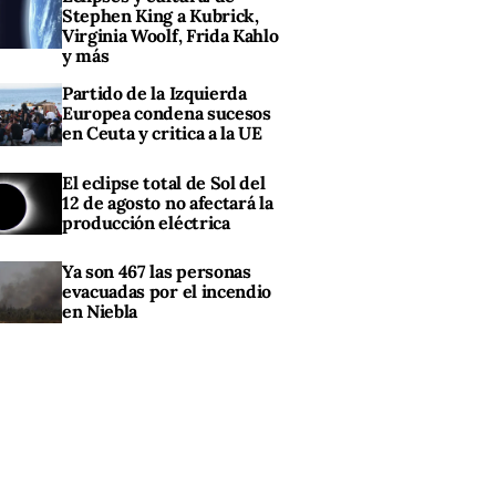
Stephen King a Kubrick,
Virginia Woolf, Frida Kahlo
y más
Partido de la Izquierda
Europea condena sucesos
en Ceuta y critica a la UE
El eclipse total de Sol del
12 de agosto no afectará la
producción eléctrica
Ya son 467 las personas
evacuadas por el incendio
en Niebla