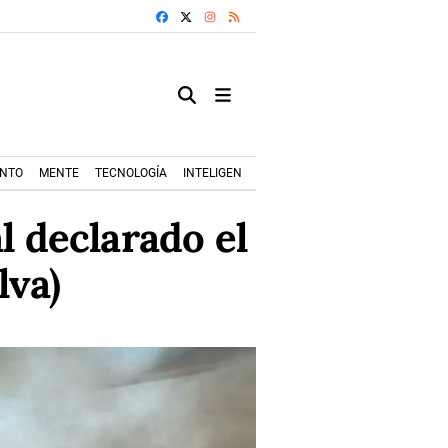
FACEBOOK
X
INSTAGRAM
RSS
ENTO
MENTE
TECNOLOGÍA
INTELIGENCIA ARTIFICIAL
MODA+TRENDS
l declarado el
lva)