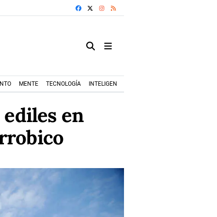
FACEBOOK
X
INSTAGRAM
RSS
ENTO
MENTE
TECNOLOGÍA
INTELIGENCIA ARTIFICIAL
MODA+TRENDS
 ediles en
rrobico