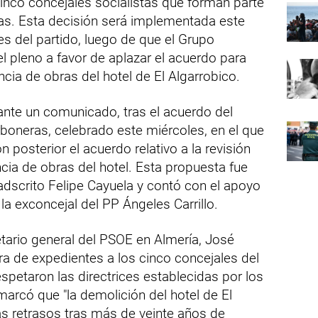
cinco concejales socialistas que forman parte
as. Esta decisión será implementada este
es del partido, luego de que el Grupo
el pleno a favor de aplazar el acuerdo para
cencia de obras del hotel de El Algarrobico.
ante un comunicado, tras el acuerdo del
boneras, celebrado este miércoles, en el que
n posterior el acuerdo relativo a la revisión
encia de obras del hotel. Esta propuesta fue
adscrito Felipe Cayuela y contó con el apoyo
 la exconcejal del PP Ángeles Carrillo.
etario general del PSOE en Almería, José
ura de expedientes a los cinco concejales del
spetaron las directrices establecidas por los
marcó que "la demolición del hotel de El
ás retrasos tras más de veinte años de