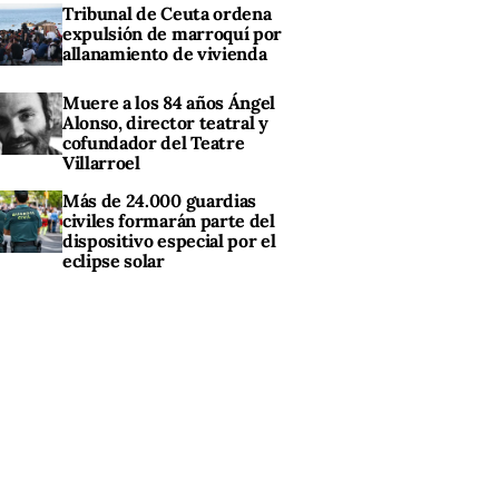
Tribunal de Ceuta ordena
expulsión de marroquí por
allanamiento de vivienda
Muere a los 84 años Ángel
Alonso, director teatral y
cofundador del Teatre
Villarroel
Más de 24.000 guardias
civiles formarán parte del
dispositivo especial por el
eclipse solar