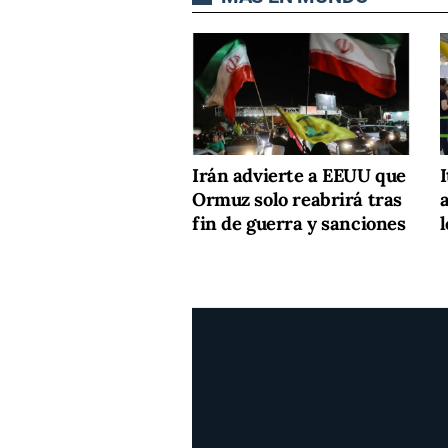
Irán advierte a EEUU que
I
Ormuz solo reabrirá tras
a
fin de guerra y sanciones