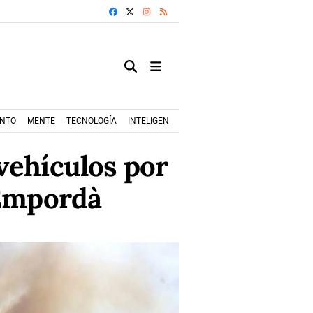
FACEBOOK
X
INSTAGRAM
RSS
ENTO
MENTE
TECNOLOGÍA
INTELIGENCIA ARTIFICIAL
MODA+TRENDS
vehículos por
'Empordà