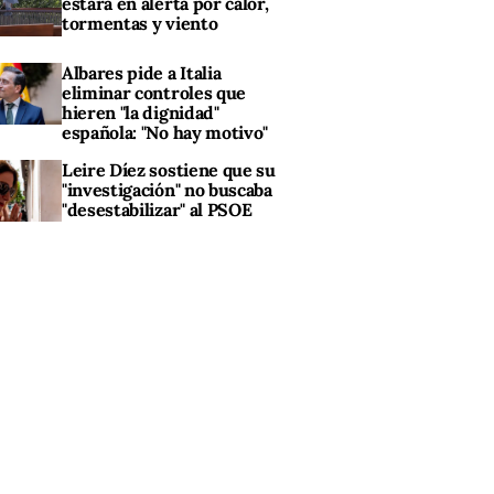
estará en alerta por calor,
tormentas y viento
Albares pide a Italia
eliminar controles que
hieren "la dignidad"
española: "No hay motivo"
Leire Díez sostiene que su
"investigación" no buscaba
"desestabilizar" al PSOE