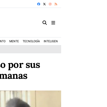
FACEBOOK
X
INSTAGRAM
RSS
ENTO
MENTE
TECNOLOGÍA
INTELIGENCIA ARTIFICIAL
MODA+TRENDS
o por sus
umanas