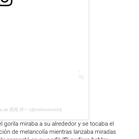
ida de 西尾 祥一 (@nishioshoichi)
l gorila miraba a su alrededor y se tocaba el
ación de melancolía mientras lanzaba miradas