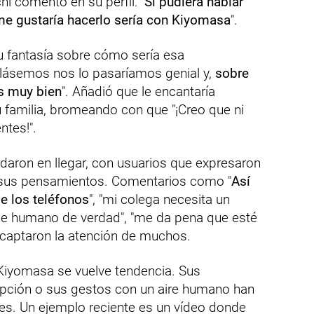
hi comentó en su perfil: "
Si pudiera hablar
me gustaría hacerlo sería con Kiyomasa
".
 fantasía sobre cómo sería esa
blásemos nos lo pasaríamos genial y,
sobre
s muy bien
". Añadió que le encantaría
 familia, bromeando con que "¡Creo que ni
ntes!".
daron en llegar, con usuarios que expresaron
 sus pensamientos. Comentarios como "
Así
e los teléfonos
", "mi colega necesita un
arece humano de verdad", "me da pena que esté
, captaron la atención de muchos.
 Kiyomasa se vuelve tendencia. Sus
pción o sus gestos con un aire humano han
es. Un ejemplo reciente es un vídeo donde