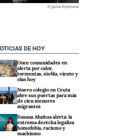
El gorila Kiyomasa
OTICIAS DE HOY
Once comunidades en
alerta por calor,
tormentas, niebla, viento y
olas hoy
Nuevo colegio en Ceuta
abre sus puertas para más
de cien menores
migrantes
Susana Abaitua alerta: la
extrema derecha legaliza
homofobia, racismo y
machismo