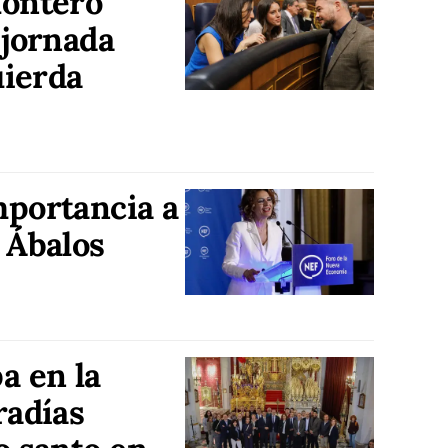
Montero
 jornada
uierda
mportancia a
 Ábalos
a en la
radías