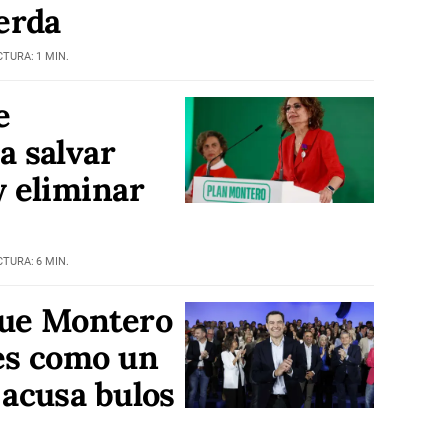
ierda
CTURA: 1 MIN.
e
a salvar
y eliminar
CTURA: 6 MIN.
que Montero
es como un
 acusa bulos