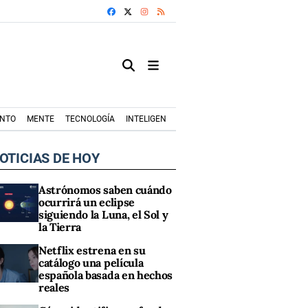
FACEBOOK
X
INSTAGRAM
RSS
ENTO
MENTE
TECNOLOGÍA
INTELIGENCIA ARTIFICIAL
MODA+TRENDS
OTICIAS DE HOY
Astrónomos saben cuándo
ocurrirá un eclipse
siguiendo la Luna, el Sol y
la Tierra
Netflix estrena en su
catálogo una película
española basada en hechos
reales