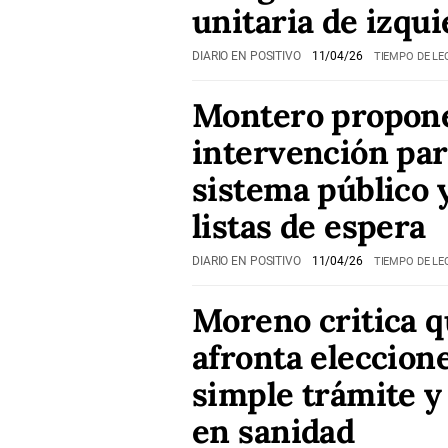
unitaria de izqu
DIARIO EN POSITIVO
11/04/26
TIEMPO DE LE
Montero propon
intervención par
sistema público 
listas de espera
DIARIO EN POSITIVO
11/04/26
TIEMPO DE LE
Moreno critica 
afronta eleccion
simple trámite y
en sanidad