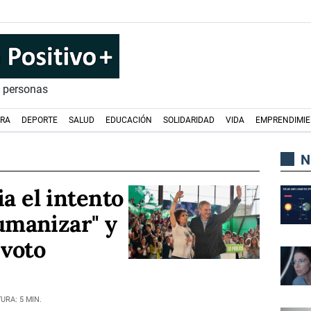
s personas
URA
DEPORTE
SALUD
EDUCACIÓN
SOLIDARIDAD
VIDA
EMPRENDIMI
N
a el intento
umanizar" y
 voto
URA: 5 MIN.