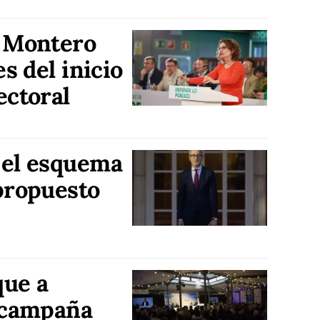
a Montero
es del inicio
ectoral
 el esquema
propuesto
que a
a campaña