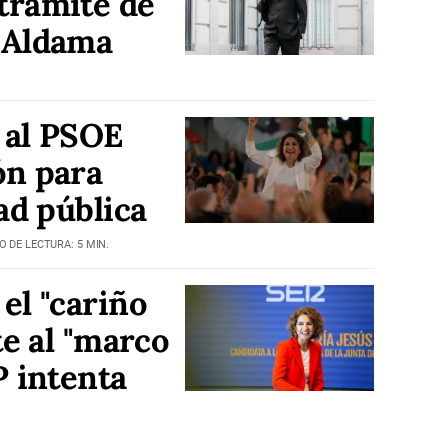
trámite de
 Aldama
 al PSOE
ón para
ad pública
O DE LECTURA: 5 MIN.
el "cariño
te al "marco
P intenta