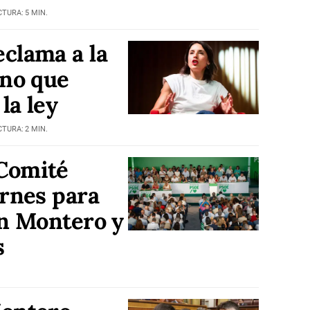
CTURA: 5 MIN.
clama a la
rno que
la ley
CTURA: 2 MIN.
Comité
ernes para
on Montero y
s