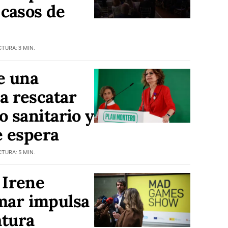
 casos de
CTURA: 3 MIN.
e una
a rescatar
o sanitario y
e espera
CTURA: 5 MIN.
 Irene
mar impulsa
atura