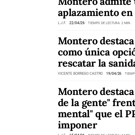
Montero admite 
aplazamiento en
L.J.F.
22/04/26
TIEMPO DE LECTURA: 2 MIN.
Montero destaca
como única opci
rescatar la sanid
VICENTE BORREGO CASTRO
19/04/26
TIEMP
Montero destaca 
de la gente" fren
mental" que el P
imponer