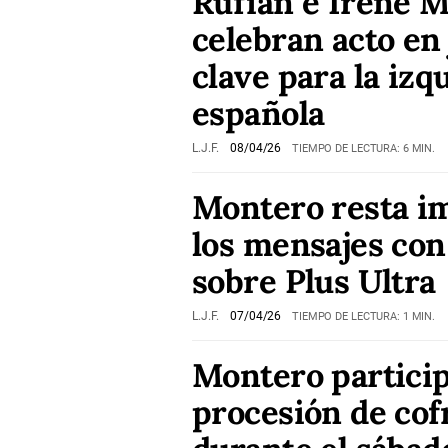
Rufián e Irene 
celebran acto en
clave para la izq
española
L.J.F.
08/04/26
TIEMPO DE LECTURA: 6 MIN.
Montero resta i
los mensajes con
sobre Plus Ultra
L.J.F.
07/04/26
TIEMPO DE LECTURA: 1 MIN.
Montero particip
procesión de cof