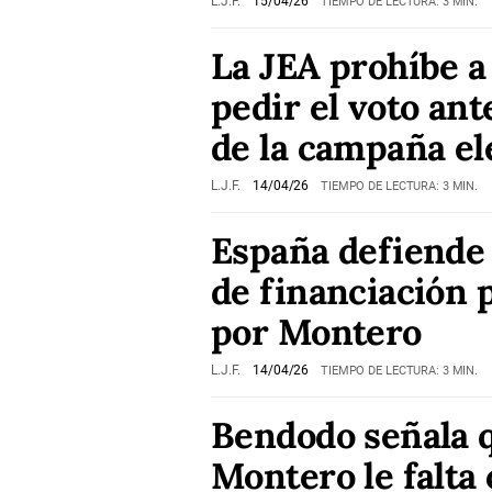
L.J.F.
15/04/26
TIEMPO DE LECTURA: 3 MIN.
La JEA prohíbe 
pedir el voto ant
de la campaña el
L.J.F.
14/04/26
TIEMPO DE LECTURA: 3 MIN.
España defiende
de financiación 
por Montero
L.J.F.
14/04/26
TIEMPO DE LECTURA: 3 MIN.
Bendodo señala 
Montero le falt