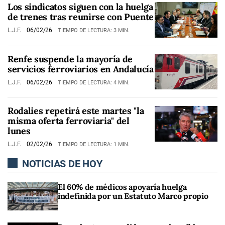
Los sindicatos siguen con la huelga
de trenes tras reunirse con Puente
L.J.F.
06/02/26
TIEMPO DE LECTURA: 3 MIN.
Renfe suspende la mayoría de
servicios ferroviarios en Andalucía
L.J.F.
06/02/26
TIEMPO DE LECTURA: 4 MIN.
Rodalies repetirá este martes "la
misma oferta ferroviaria" del
lunes
L.J.F.
02/02/26
TIEMPO DE LECTURA: 1 MIN.
NOTICIAS DE HOY
El 60% de médicos apoyaría huelga
indefinida por un Estatuto Marco propio