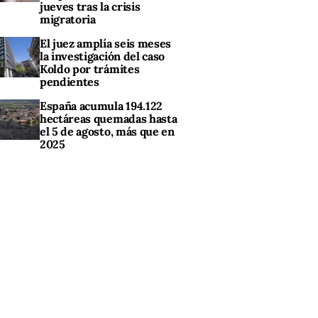
jueves tras la crisis
migratoria
El juez amplía seis meses
la investigación del caso
Koldo por trámites
pendientes
España acumula 194.122
hectáreas quemadas hasta
el 5 de agosto, más que en
2025