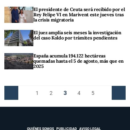
El presidente de Ceuta será recibido por el
Rey Felipe VI en Marivent este jueves tras
la crisis migratoria
El juez amplía seis meses la investigación
del caso Koldo por trámites pendientes
España acumula 194.122 hectáreas
quemadas hasta el 5 de agosto, más que en
2025
3
Anterior
1
2
4
5
Siguiente
QUIÉNES SOMOS
PUBLICIDAD
AVISO LEGAL