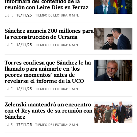
informara del contenido de la
reunión con Leire Díez en Ferraz
L.J.F.
18/11/25
TIEMPO DE LECTURA: 0 MIN.
Sánchez anuncia 200 millones para
la reconstrucción de Ucrania
L.J.F.
18/11/25
TIEMPO DE LECTURA: 6 MIN.
Torres confiesa que Sánchez le ha
llamado para animarle en "los
peores momentos" antes de
revelarse el informe de la UCO
L.J.F.
18/11/25
TIEMPO DE LECTURA: 1 MIN.
Zelenski mantendrá un encuentro
con el Rey antes de su reunión con
Sánchez
L.J.F.
17/11/25
TIEMPO DE LECTURA: 2 MIN.